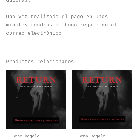
quieras.
Una vez realizado el pago en unos
minutos tendrás el bono regalo en el
correo electrónico.
Productos relacionados
Bono Regalo
Bono Regalo