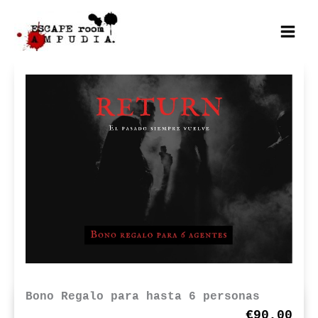
Ir
al
Mai
contenido
Men
Bono Regalo para hasta 6 personas
€90,00