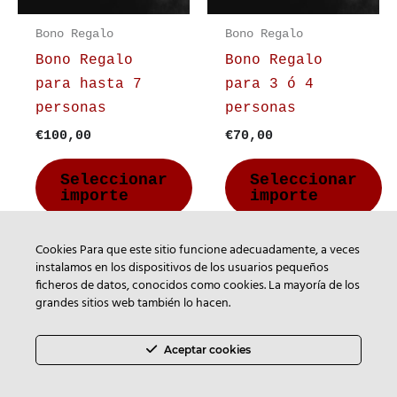
Bono Regalo
Bono Regalo
Bono Regalo
Bono Regalo
para hasta 7
para 3 ó 4
personas
personas
Rango
Rango
€
100,00
€
70,00
de
de
precios:
precios:
Seleccionar
Seleccionar
desde
desde
importe
importe
€100,00
€70,00
hasta
hasta
€100,00
€70,00
Cookies Para que este sitio funcione adecuadamente, a veces
instalamos en los dispositivos de los usuarios pequeños
ficheros de datos, conocidos como cookies. La mayoría de los
grandes sitios web también lo hacen.
Copyright © 2026 Escape Room Ampudia
gestionado por
Una Hora Escape Room
Aceptar cookies