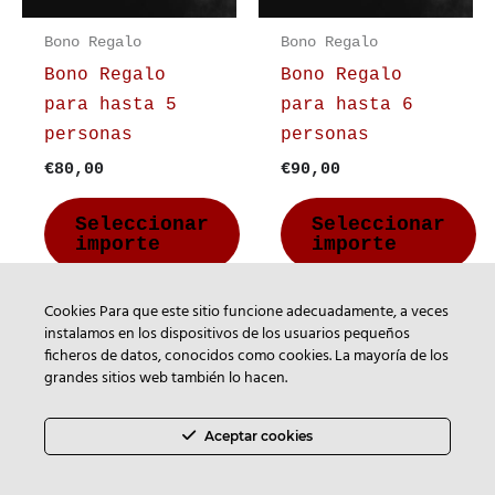
Bono Regalo
Bono Regalo
Bono Regalo
Bono Regalo
para hasta 5
para hasta 6
personas
personas
Rango
Rango
€
80,00
€
90,00
de
de
precios:
precios:
Seleccionar
Seleccionar
desde
desde
importe
importe
€80,00
€90,00
hasta
hasta
€80,00
€90,00
Cookies Para que este sitio funcione adecuadamente, a veces
instalamos en los dispositivos de los usuarios pequeños
ficheros de datos, conocidos como cookies. La mayoría de los
grandes sitios web también lo hacen.
Copyright © 2026 Escape Room Ampudia
gestionado por
Una Hora Escape Room
Aceptar cookies