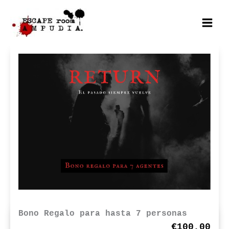
Ir
al
Mai
contenido
Men
Bono Regalo para hasta 7 personas
€100,00